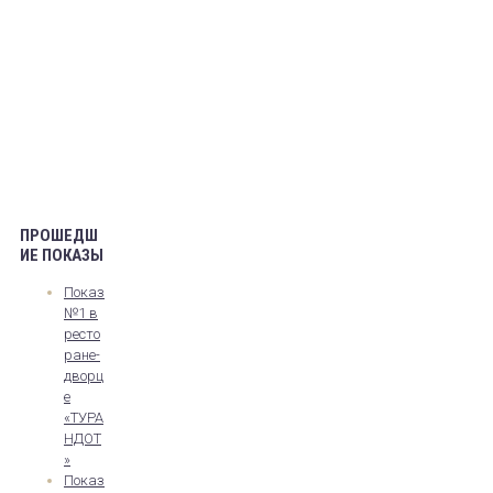
ПРОШЕДШ
ИЕ ПОКАЗЫ
Показ
№1 в
ресто
ране-
дворц
е
«ТУРА
НДОТ
»
Показ