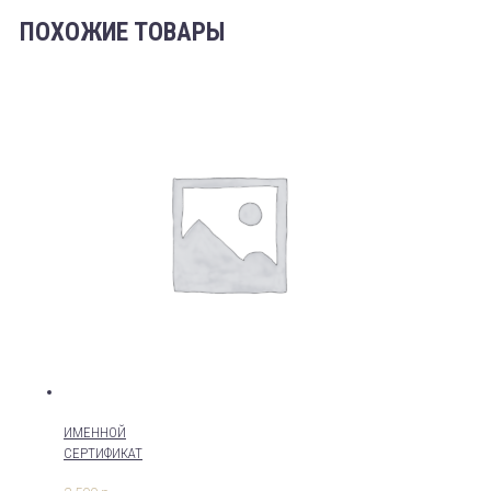
с
изображением
ПОХОЖИЕ ТОВАРЫ
Вашего
ребенка
(формат
А1)
ИМЕННОЙ
СЕРТИФИКАТ