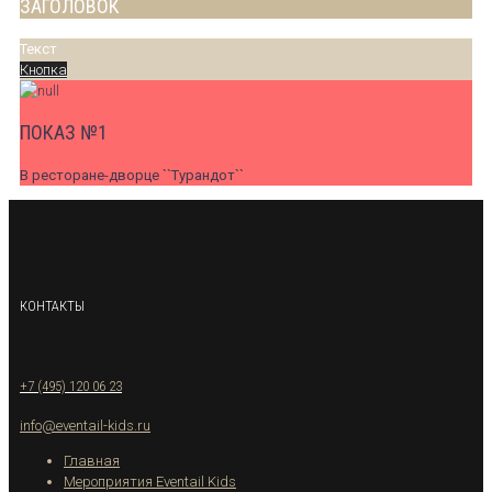
ЗАГОЛОВОК
Текст
Кнопка
ПОКАЗ №1
В ресторане-дворце ``Турандот``
КОНТАКТЫ
+7 (495) 120 06 23
info@eventail-kids.ru
Главная
Мероприятия Eventail Kids