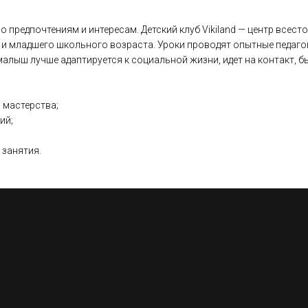
о предпочтениям и интересам. Детский клуб Vikiland — центр всес
и младшего школьного возраста. Уроки проводят опытные педагог
алыш лучше адаптируется к социальной жизни, идет на контакт, б
 мастерства;
ий;
 занятия.